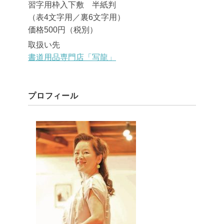
習字用枠入下敷 半紙判
（表4文字用／裏6文字用）
価格500円（税別）
取扱い先
書道用品専門店「写龍」
プロフィール