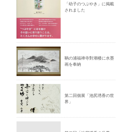
「幼子のつぶやき」に掲載
されました
鞆の浦福禅寺對潮楼に水墨
画を奉納
第二回個展「池尻琇香の世
界」