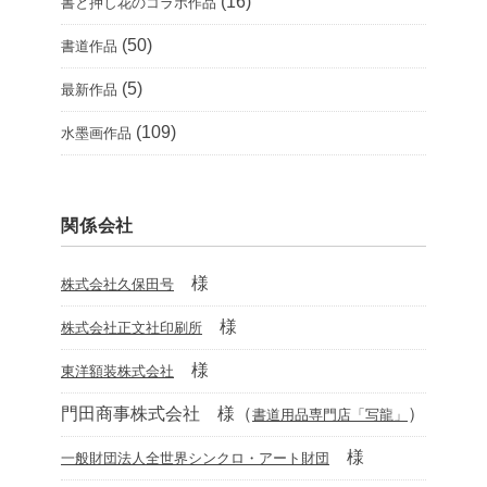
(16)
書と押し花のコラボ作品
(50)
書道作品
(5)
最新作品
(109)
水墨画作品
関係会社
様
株式会社久保田号
様
株式会社正文社印刷所
様
東洋額装株式会社
門田商事株式会社 様（
）
書道用品専門店「写龍」
様
一般財団法人全世界シンクロ・アート財団