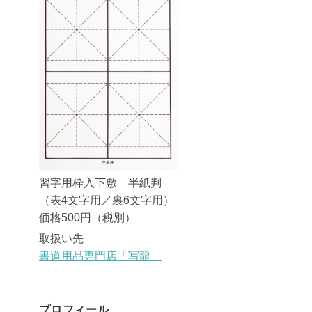
習字用枠入下敷 半紙判
（表4文字用／裏6文字用）
価格500円（税別）
取扱い先
書道用品専門店「写龍」
プロフィール