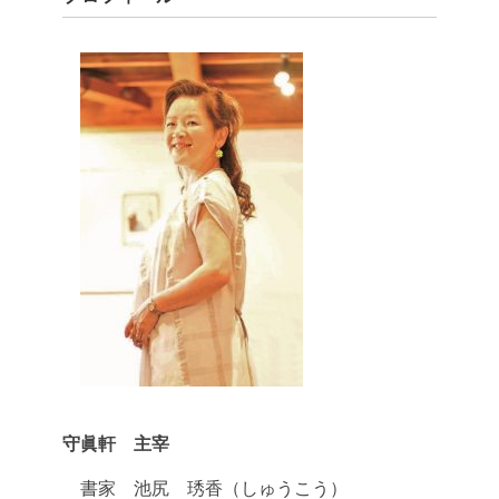
守眞軒 主宰
書家 池尻 琇香（しゅうこう）