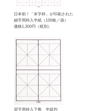
日本初！「米字枠」が印刷された
細字用枠入半紙（100枚／袋）
価格1,300円（税別）
習字用枠入下敷 半紙判