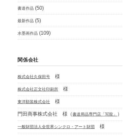
(50)
書道作品
(5)
最新作品
(109)
水墨画作品
関係会社
様
株式会社久保田号
様
株式会社正文社印刷所
様
東洋額装株式会社
門田商事株式会社 様（
）
書道用品専門店「写龍」
様
一般財団法人全世界シンクロ・アート財団