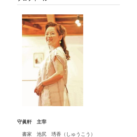
守眞軒 主宰
書家 池尻 琇香（しゅうこう）