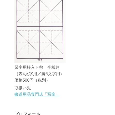
習字用枠入下敷 半紙判
（表4文字用／裏6文字用）
価格500円（税別）
取扱い先
書道用品専門店「写龍」
プロフィール