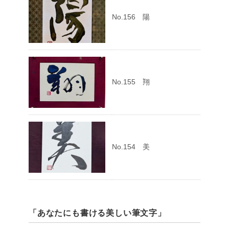
No.156 陽
No.155 翔
No.154 美
「あなたにも書ける美しい筆文字」