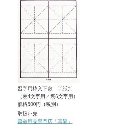
習字用枠入下敷 半紙判
（表4文字用／裏6文字用）
価格500円（税別）
取扱い先
書道用品専門店「写龍」