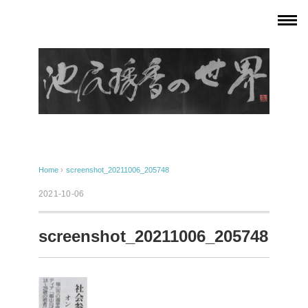
Home
›
screenshot_20211006_205748
2021-10-06
screenshot_20211006_205748