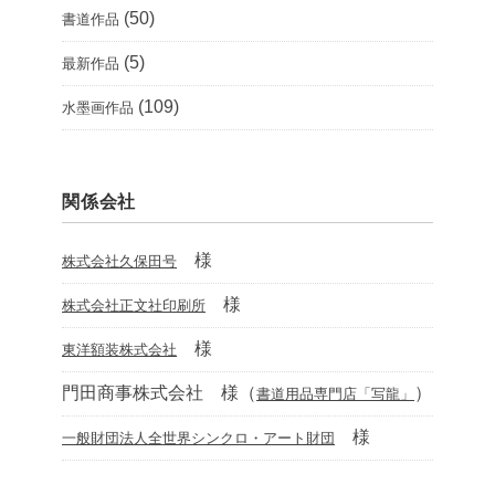
(50)
書道作品
(5)
最新作品
(109)
水墨画作品
関係会社
様
株式会社久保田号
様
株式会社正文社印刷所
様
東洋額装株式会社
門田商事株式会社 様（
）
書道用品専門店「写龍」
様
一般財団法人全世界シンクロ・アート財団