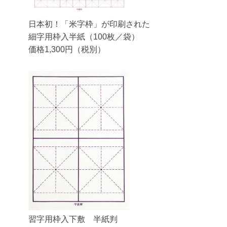
日本初！「米字枠」が印刷された
細字用枠入半紙（100枚／袋）
価格1,300円（税別）
習字用枠入下敷 半紙判