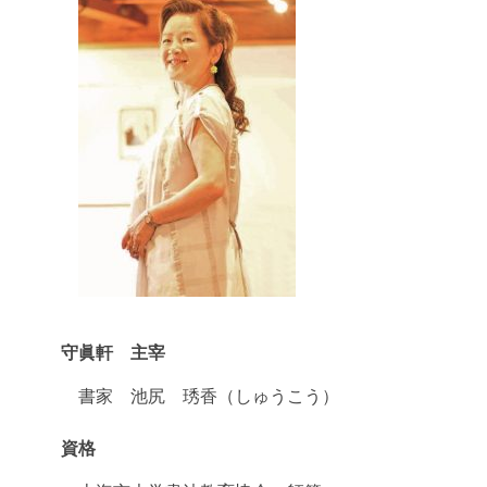
守眞軒 主宰
書家 池尻 琇香（しゅうこう）
資格