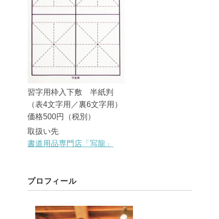
習字用枠入下敷 半紙判
（表4文字用／裏6文字用）
価格500円（税別）
取扱い先
書道用品専門店「写龍」
プロフィール