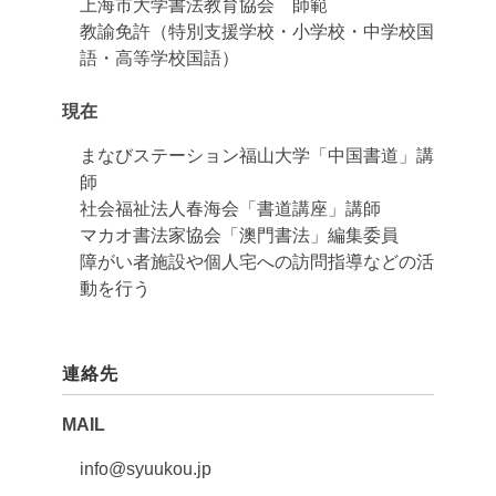
上海市大学書法教育協会 師範
教諭免許（特別支援学校・小学校・中学校国
語・高等学校国語）
現在
まなびステーション福山大学「中国書道」講
師
社会福祉法人春海会「書道講座」講師
マカオ書法家協会「澳門書法」編集委員
障がい者施設や個人宅への訪問指導などの活
動を行う
連絡先
MAIL
info@syuukou.jp