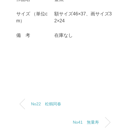
サイズ
（単位c
額サイズ46×37、画サイズ3
m）
2×24
備 考
在庫なし
No22 松鶴同春
No41 無量寿