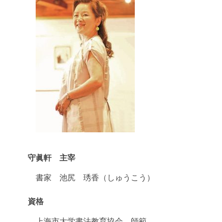
守眞軒 主宰
書家 池尻 琇香（しゅうこう）
資格
上海市大学書法教育協会 師範