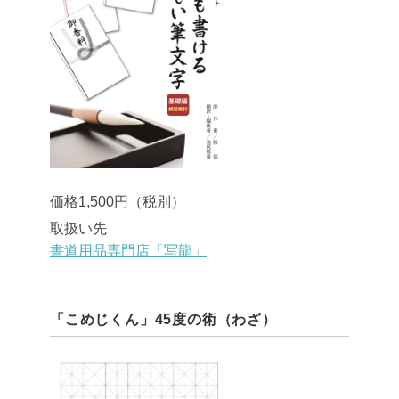
価格1,500円（税別）
取扱い先
書道用品専門店「写龍」
「こめじくん」45度の術（わざ）