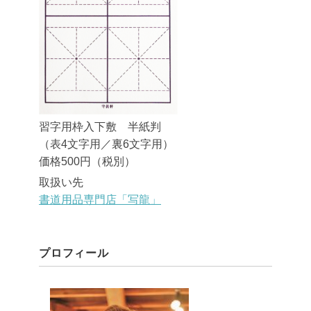
習字用枠入下敷 半紙判
（表4文字用／裏6文字用）
価格500円（税別）
取扱い先
書道用品専門店「写龍」
プロフィール