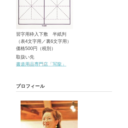
習字用枠入下敷 半紙判
（表4文字用／裏6文字用）
価格500円（税別）
取扱い先
書道用品専門店「写龍」
プロフィール