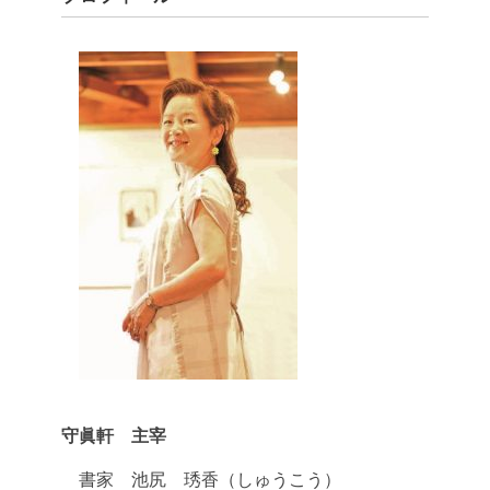
守眞軒 主宰
書家 池尻 琇香（しゅうこう）