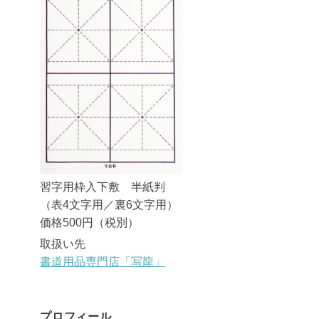
習字用枠入下敷 半紙判
（表4文字用／裏6文字用）
価格500円（税別）
取扱い先
書道用品専門店「写龍」
プロフィール