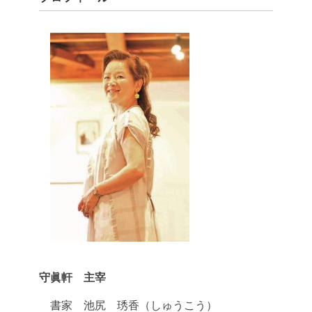
守眞軒 主宰
書家 池尻 琇香（しゅうこう）