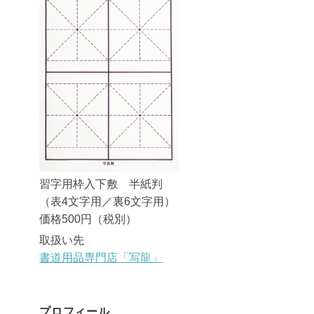
習字用枠入下敷 半紙判
（表4文字用／裏6文字用）
価格500円（税別）
取扱い先
書道用品専門店「写龍」
プロフィール