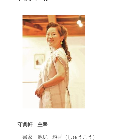
守眞軒 主宰
書家 池尻 琇香（しゅうこう）