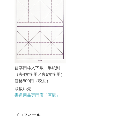
習字用枠入下敷 半紙判
（表4文字用／裏6文字用）
価格500円（税別）
取扱い先
書道用品専門店「写龍」
プロフィール