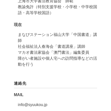
上海市大学書法教育協会 師範
教諭免許（特別支援学校・小学校・中学校国
語・高等学校国語）
現在
まなびステーション福山大学「中国書道」講
師
社会福祉法人春海会「書道講座」講師
マカオ書法家協会「澳門書法」編集委員
障がい者施設や個人宅への訪問指導などの活
動を行う
連絡先
MAIL
info@syuukou.jp