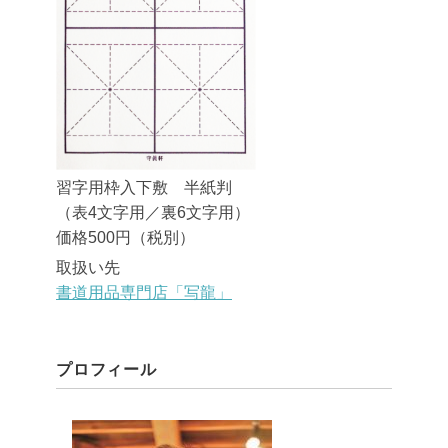
習字用枠入下敷 半紙判
（表4文字用／裏6文字用）
価格500円（税別）
取扱い先
書道用品専門店「写龍」
プロフィール