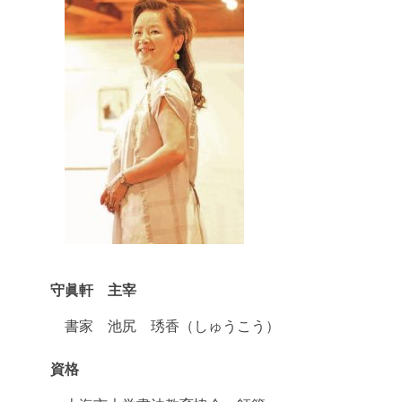
守眞軒 主宰
書家 池尻 琇香（しゅうこう）
資格